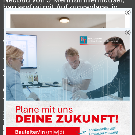
barrierefrei mit Aufzugsanlage, in
X
massiver Bauweise.
Hauskamp in Gronau-Epe.
X
1 x 8 Wohneinheiten und 2 x 6
Wohneinheiten.
Die Wohnungsgrößen liegen bei ca.
74 m² bis 104 m².
Vermietung der 20 Wohneinheiten:
Büscher Hausverwaltung GmbH &
Co.KG, Gildehauser Str. 100 in
48599 Gronau.
Ihre Ansprechpartnerin: Frau
Steinmetz
psteinmetz@buescher-
hausverwaltung.de