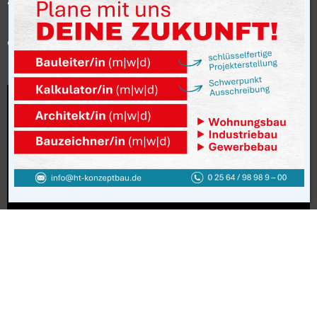
Bauherr: Waning Anlagenbau GmbH
& Co.KG