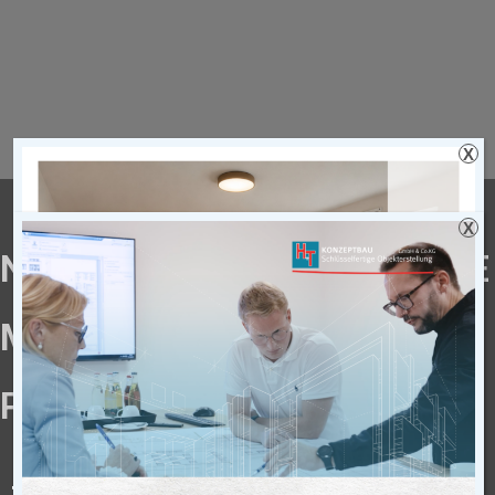
X
X
NEUBAU EINER LAGERHALLE
MIT WERKSTATT, MAX-
PLANCK-STR. 6 IN VREDEN
Brutto-Nutzfläche: ca. 1.250 m²
zzgl. Einbauebene ca. 290 m²