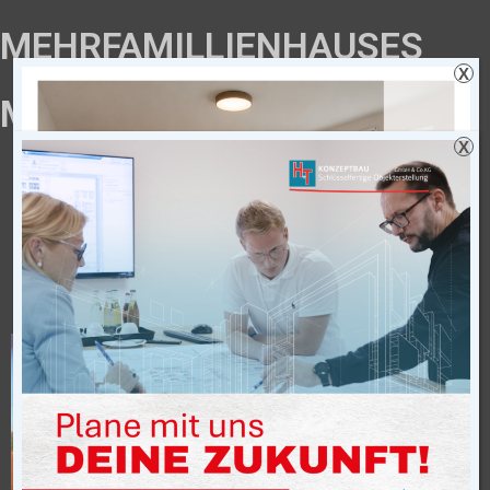
MEHRFAMILLIENHAUSES
X
MIT 15 WOHNEINHEITEN
X
Neubau eines Mehrfamillienhauses
mit 15 Wohneinheiten, Tiefgarage
und Aufzugsanlage, Steinfurter Str.
in Gronau-Epe. Gesamt ca. 2.275
m²
Bauherr: Volksbank Gronau-Ahaus