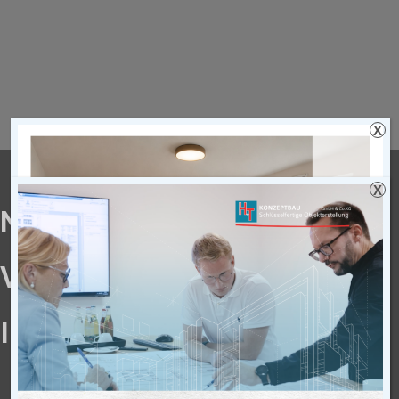
X
X
NEUBAU EINES
VERWALTUNGSGEBÄUDES
IN HAMM
Neubau eines Verwaltungsgebäudes