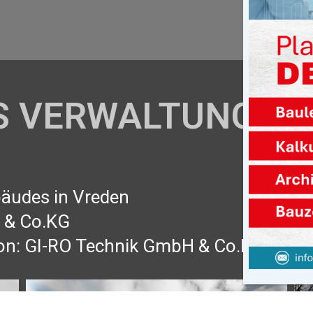
S VERWALTUNGSG
äudes in Vreden
 & Co.KG
 von: GI-RO Technik GmbH & Co.KG