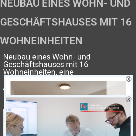
NEUBAU EINES WOHN- UND
GESCHÄFTSHAUSES MIT 16
WOHNEINHEITEN
Neubau eines Wohn- und
Geschäftshauses mit 16
Wohneinheiten, eine
Geschäftsfläche, Tiefgarage und 2
X
Aufzugsanlagen, Markt 1 in Vreden
Bauherr: Folgner & Küpers
X
Grundbesitz GmbH