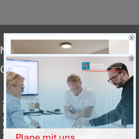
X
NEUBAU WERK II, SCHMITZ
X
CARGOBULL VREDEN
Betriebsbereich II -Inbetriebnahme
Bauherr Schmitz Cargobull AG