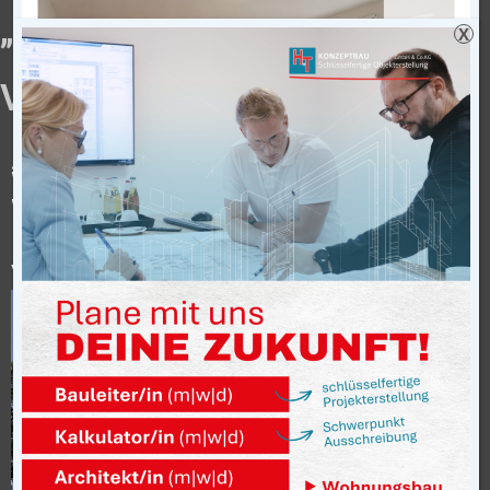
„PALLOTTI HAUS“ NEUBAU
X
VON 26 WOHNEINHEITEN
„Pallotti Haus“ Neubau von 26
Wohneinheiten für altengerechtes
Wohnen „Am Schlosspark“ in Rhede
Bauherr: Fürstlich Salm-Salm´sche
Verwaltung Rhede