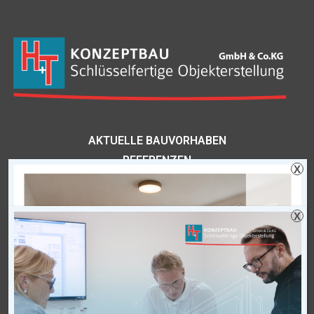
AKTUELLE BAUVORHABEN
REFERENZEN
X
NEUIGKEITEN
VIDEOS
X
VERMIETUNG
VERKAUF
KARRIERE
ÜBER UNS
KONTAKT