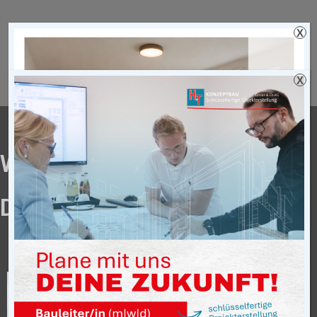
X
X
WE, KOLKSTRASSE IN D
ORSTEN
Neubau eines Mehrfamilienhauses
mit 5 Wohneinheiten